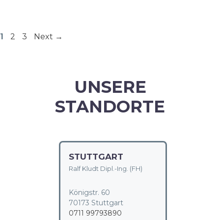
Page
Page
Page
1
2
3
Next
→
UNSERE
STANDORTE
STUTTGART
Ralf Kludt Dipl.-Ing. (FH)
Königstr. 60
70173 Stuttgart
0711 99793890