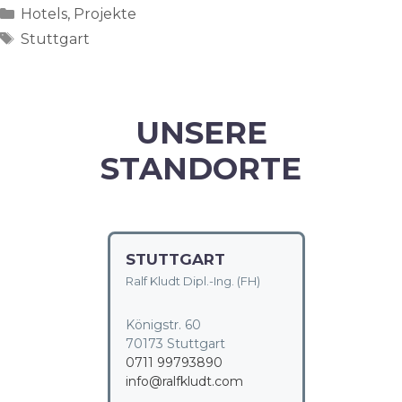
Categories
Hotels
,
Projekte
Tags
Stuttgart
UNSERE
STANDORTE
STUTTGART
Ralf Kludt Dipl.-Ing. (FH)
Königstr. 60
70173 Stuttgart
0711 99793890
info@ralfkludt.com