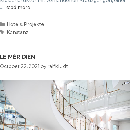
Klosterstruktur mit vorhandenen Kreuzgängen, einer
…
Read more
Categories
Hotels
,
Projekte
Tags
Konstanz
LE MÉRIDIEN
October 22, 2021
by
ralfkludt