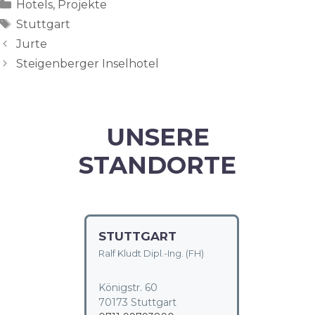
Categories
Hotels
,
Projekte
Tags
Stuttgart
Jurte
Steigenberger Inselhotel
UNSERE
STANDORTE
STUTTGART
Ralf Kludt Dipl.-Ing. (FH)
Königstr. 60
70173 Stuttgart