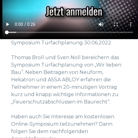
Symposium Türfachplanung 30.06.2022
Thomas Broll und Sven Noll bereichern das
Symposium Türfachplanung von „Wir lieben
Bau“. Neben Beiträgen von Neuform,
Hekatron und ASSA ABLOY erfahren die
Teilnehmer in einem 20-minütigen Vortrag
kurz und knapp wichtige Informationen zu
„Feuerschutzabschlüssen im Baurecht“.
Haben auch Sie Interesse am kostenlosen
Online-Symposium teilzunehmen? Dann
folgen Sie dem nachfolgenden