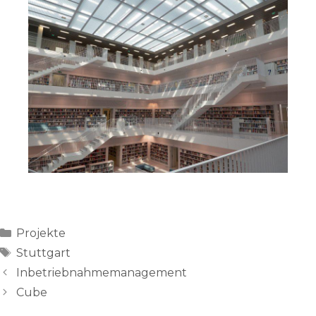
Categories
Projekte
Tags
Stuttgart
Inbetriebnahmemanagement
Cube