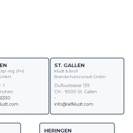
EN
ST. GALLEN
ipl.-Ing. (FH)
Kludt & Broll
 GmbH
Brandschutzconsult GmbH
. 1
Dufoustrasse 139
ünchen
CH - 9000 St. Gallen
55330
-
kludt.com
info@ralfkludt.com
HERINGEN