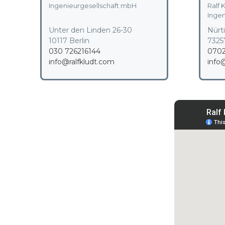
Ingenieurgesellschaft mbH
Ralf K
Inge
Unter den Linden 26-30
Nürti
10117 Berlin
7325
030 726216144
0702
info@ralfkludt.com
info