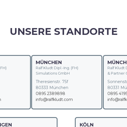
UNSERE STANDORTE
MÜNCHEN
MÜNCH
(FH)
Ralf Kludt Dipl.-Ing. (FH)
Ralf Kludt D
Simulations GmbH
& Partner
6
Theresienstr. 75f
Sonnenstr
80333 München
80331 M
0895 2389898
0895 419
m
info@ralfkludt.com
info@ralf
NGEN
KÖLN