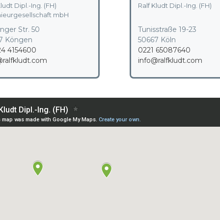
ludt Dipl.-Ing. (FH)
Ralf Kludt Dipl.-Ing. (FH)
nieurgesellschaft mbH
nger Str. 50
Tunisstraße 19-23
7 Köngen
50667 Köln
4 4154600
0221 65087640
@ralfkludt.com
info@ralfkludt.com