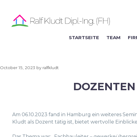
Skip
to
content
STARTSEITE
TEAM
FI
October 15, 2023
by
ralfkludt
DOZENTEN 
Am 06.10.2023 fand in Hamburg ein weiteres Semin
Kludt als Dozent tätig ist, bietet wertvolle Einbli
Das Thema war: „Fachbauleiter – gewerkeübergrei