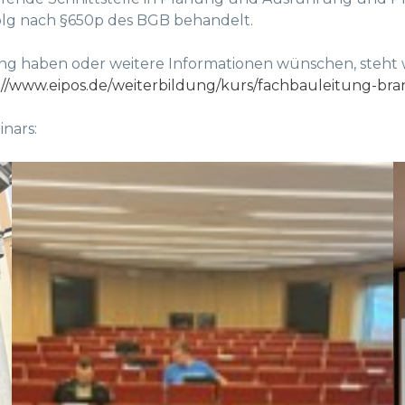
g nach §650p des BGB behandelt.
ldung haben oder weitere Informationen wünschen, steht 
://www.eipos.de/weiterbildung/kurs/fachbauleitung-br
nars: