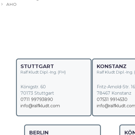
AHO
STUTTGART
KONSTANZ
Ralf Kludt Dipl.-Ing. (FH)
Ralf Kludt Dipl.-Ing. 
Königstr. 60
Fritz-Arnold-Str. 1
70173 Stuttgart
78467 Konstanz
0711 99793890
07531 9914530
info@ralfkludt.com
info@ralfkludt.co
BERLIN
KÖ